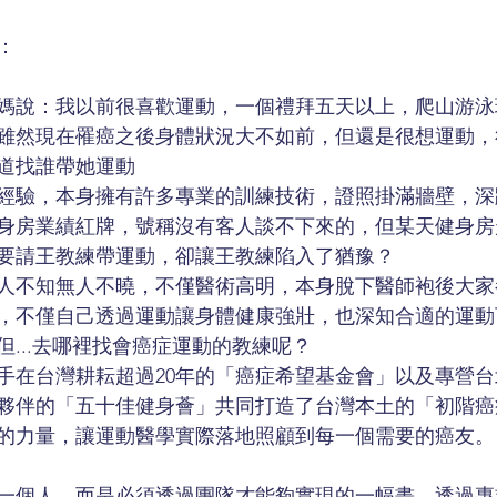
：
媽媽說：我以前很喜歡運動，一個禮拜五天以上，爬山游
雖然現在罹癌之後身體狀況大不如前，但還是很想運動，
道找誰帶她運動
經驗，本身擁有許多專業的訓練技術，證照掛滿牆壁，深
身房業績紅牌，號稱沒有客人談不下來的，但某天健身房
要請王教練帶運動，卻讓王教練陷入了猶豫？
人不知無人不曉，不僅醫術高明，本身脫下醫師袍後大家
，不僅自己透過運動讓身體健康強壯，也深知合適的運動
但...去哪裡找會癌症運動的教練呢？
手在台灣耕耘超過20年的「癌症希望基金會」以及專營
夥伴的「五十佳健身薈」共同打造了台灣本土的「初階癌
的力量，讓運動醫學實際落地照顧到每一個需要的癌友。
一個人，而是必須透過團隊才能夠實現的一幅畫，透過專