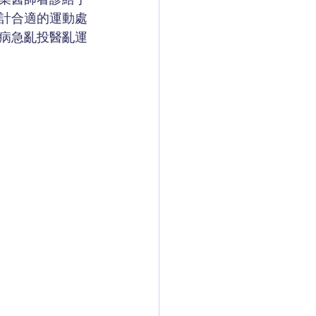
計合適的運動處
病急亂投醫亂運