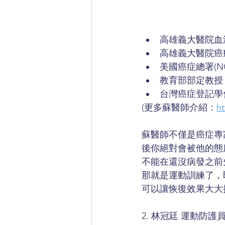
高雄義大醫院血
高雄義大醫院癌
美國癌症總署(NC
教育部部定教授
台灣癌症登記學
(更多蘇醫師介紹：
ht
蘇醫師不僅是癌症專
後你絕對會被他的態
不能在還沒病發之前
那就是運動訓練了，
可以讓恢復效果大大
2. 林冠廷 運動防護