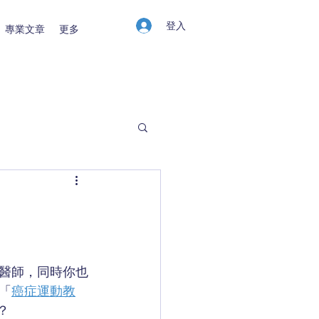
登入
專業文章
更多
醫師，同時你也
「
癌症運動教
？