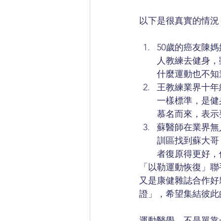
以下是很真實的情況
50歲的癌友陳
人教練去健身，
什麼運動也不知
王教練業界十年
一樣標準，是健
慕名而來，表示
蘇醫師在業界無
訓區找到蘇大哥
者復原得更好，
「以勒運動恢復」聯
又是康健雜誌合作好
證」，希望集結彼此
運動醫學，不是單靠