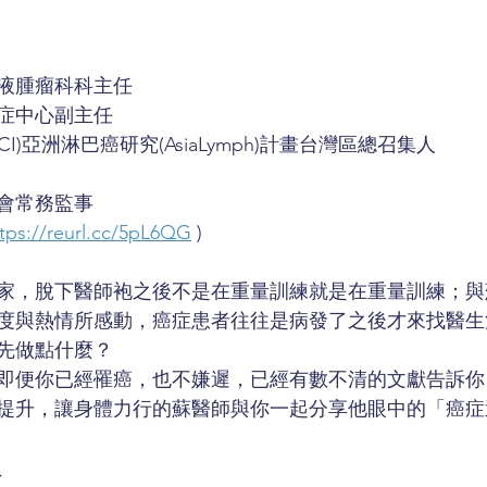
液腫瘤科科主任
症中心副主任
I)亞洲淋巴癌研究(AsiaLymph)計畫台灣區總召集人
會常務監事 
tps://reurl.cc/5pL6QG
 )
家，脫下醫師袍之後不是在重量訓練就是在重量訓練；與
度與熱情所感動，癌症患者往往是病發了之後才來找醫生
先做點什麼？
即便你已經罹癌，也不嫌遲，已經有數不清的文獻告訴你
提升，讓身體力行的蘇醫師與你一起分享他眼中的「癌症
員