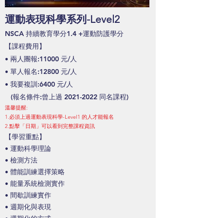
運動表現科學系列-Level2
NSCA 持續教
育學分1.4 +運動防護學分
【課程費
用】
•
兩人團報:11000 元/人
•
單人報名:12800 元/人
•
我要複訓:6400 元/人
(
報名條件:曾上
過
2021-2022
同名課程)
溫馨提醒:
1.必須上過運動表現科學-Level1 的人才能報名
2.
點擊「日期」可以看到完整課程資訊
【
學習重點】
• 運動科學理論
• 檢測方法
• 體能訓練選擇策略
• 能量系統檢測實作
• 間歇訓練實作
• 週期化與表現