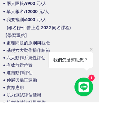
•
兩人團報:99
00 元/人
•
單人報名:12000 元/人
•
我要複訓:6000 元/人
(
報名條件:曾上
過 2022 同名課程)
【
學習重點】
• 處理問題的原則與觀念
•
基礎六大動作操作細節
•
六大動作系統性評估
我們怎麼幫助您？
•
有效放鬆位置
•
進階動作評估
1
•
伸展與矯正運動
•
實際應用
•
肌力測試評估邏輯
•
肌力測試講解與實作
•
常用放鬆位置完整路徑
•
肌力測試與被動活動度評估整合
•
頸椎神經測試實作
•
整合示範