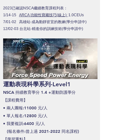
2023已確認NSCA繼續教育課程列表：
1/14-15
ARCA 功能性寶藏技巧(線上)
:1.0CEUs
7/01-02 高雄站-成為動靜皆宜的教練(學分申請中)
12/02-03 台北站-精進你的訓練技術(學分申請中)
運動表現科學系列-Level1
NSCA 持續教育學分 1.4 +運動防護學分
【課程費
用】
•
兩人團報:11000 元/人
•
單人報名:12800 元/人
•
我要複訓:6400 元/人
(
報名條件:曾上
過
2021-2022
同名課程
)
【
學習重點】