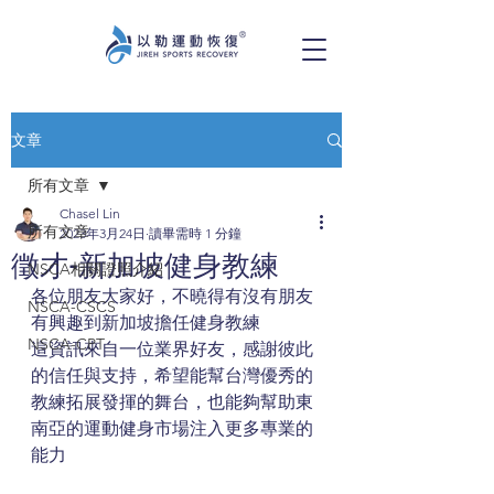
文章
所有文章
Chasel Lin
所有文章
2023年3月24日
讀畢需時 1 分鐘
徵才-新加坡健身教練
NSCA相關證照介紹
各位朋友大家好，不曉得有沒有朋友
NSCA-CSCS
有興趣到新加坡擔任健身教練
NSCA-CPT
這資訊來自一位業界好友，感謝彼此
的信任與支持，希望能幫台灣優秀的
教練拓展發揮的舞台，也能夠幫助東
南亞的運動健身市場注入更多專業的
能力