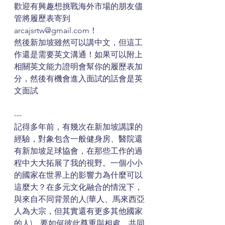
歡迎有興趣想挑戰海外市場的朋友儘
管將履歷表寄到
arcajsrtw@gmail.com！
然後新加坡雖然可以講中文，但這工
作還是需要英文溝通！如果可以附上
相關英文能力證明會幫你的履歷表加
分，然後有機會進入面試的話會是英
文面試
---
記得多年前，有幾次在新加坡講課的
經驗，對象包含一般健身房、醫院還
有新加坡足球協會，在那些工作的過
程中大大拓展了我的視野。一個小小
的國家在世界上的影響力為什麼可以
這麼大？在多元文化融合的情況下，
與來自不同背景的人(華人、馬來西亞
人為大宗，但其實還有更多其他國家
的人)，要如何彼此尊重與相處，共同