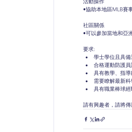
活動操作
•協助本地區MLB賽事
社區關係
•可以參加當地和亞
要求:
學士學位且具備
合格運動防護員認
具有教學、指導
需要瞭解最新科
具有職業棒球經
請有興趣者，請將傳履歷至