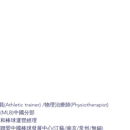
etic trainer) /物理治療師(Physiotherapist)
MLB)中國分部
練和棒球運營經理
聯盟中國棒球發展中心(江蘇/南京/常州/無錫)