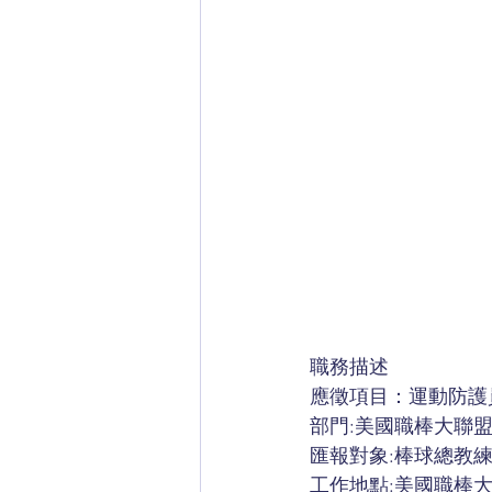
職務描述
應徵項目：運動防護員(Athl
部門:美國職棒大聯盟(
匯報對象:棒球總教
工作地點:美國職棒大