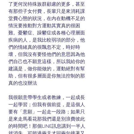
了更何況特殊族群顧慮的更多，甚至
有那些子女付費，長輩只是來消耗課
堂費心態的狀況，在內在動機不足的
情況要推動對方運動其實真的很困
難。憂鬱症、躁鬱症或各種心理層面
疾病的人，是我比較弱項的部分，他
們的情緒真的很飄忽不定，時好時
壞，但我沒有要怪他們的意思因為他
們自己也不願意這樣，所以我給你的
建議是，做你能做的，運動絕對有幫
助，但有很多層面是你無法控制的那
真的也沒辦法
我很願意帶學生或者教練，一起成長
一起學習；但我有個前提，是這個人
要有「意願」一起走一段路；如果只
是來走馬看花那我們還是別浪費彼此
的時間吧！那個LINE訊息講到一半人
就消失，可能過兩天才回兩句接著又