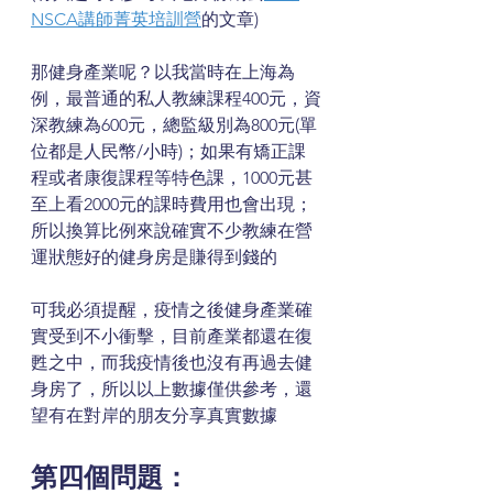
NSCA講師菁英培訓營
的文章)
那健身產業呢？以我當時在上海為
例，最普通的私人教練課程400元，資
深教練為600元，總監級別為800元(單
位都是人民幣/小時)；如果有矯正課
程或者康復課程等特色課，1000元甚
至上看2000元的課時費用也會出現；
所以換算比例來說確實不少教練在營
運狀態好的健身房是賺得到錢的
可我必須提醒，疫情之後健身產業確
實受到不小衝擊，目前產業都還在復
甦之中，而我疫情後也沒有再過去健
身房了，所以以上數據僅供參考，還
望有在對岸的朋友分享真實數據
第四個問題：