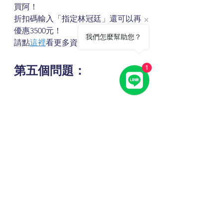
買阿！
折扣碼輸入「指定林冠廷」還可以再
優惠3500元！
我們怎麼幫助您？
請點
這裡
看更多資訊
第五個問題：
1
從運動醫學系畢業之後最有幫助的能
力，應該是我能夠比較知道醫療人員
還有運動教練在想什麼；因為實習有
到醫院(門診還有開刀房)，也有到職業