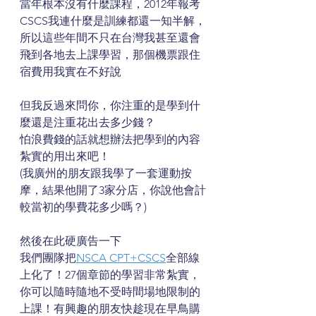
當年根本沒有什麼課程，2012年報考
CSCS我連什麼是訓練都還一知半解，
所以這些年間不只在台灣我甚至還會
飛到各地去上課學習，那個機票跟住
宿費用我實在不好說
但我反過來問你，你注重的是學到什
麼還是注重花出去多少錢？
怕浪費錢的話就想辦法把學到的內容
紮實的用出來吧！
(我廣州的朋友跟我學了一套運動按
摩，結果他開了3家分店，你說他會計
較當初的學費花多少嗎？)
然後在此硬廣告一下
我們團隊把
NSCA CPT+CSCS
全部線
上化了！27個章節的學習非常紮實，
你可以隨時隨地不受時間場地限制的
上課！有興趣的朋友快趁現在早鳥購