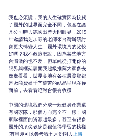
我也必須說，我的人生確實因為接觸
了國外的世界而完全不同，包含在護
具公司時去德國出差大開眼界，2015
年邀請我芝加哥的老師來台灣辦研討
會更大轉變人生，國外環境真的比較
好嗎？我不敢這麼說，因為某些地方
台灣做的也不差，但單純從打開你的
眼界與框架層面我超級推薦大家多去
走走看看，世界各地有各種展覽那都
是廠商費盡千辛萬苦的結晶呈現在你
面前，去看看絕對會很有收穫
中國的環境我們分成一般健身產業還
有國家隊，那個方向完全不一樣；國
家隊裡面的資源超級多，甚至有很多
國外的頂尖教練是很值得學習的榜樣
(有興趣可以參考我七月份剛去
上海